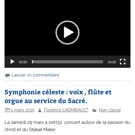
Lecteur
vidéo
00:00
04:00
Laisser un commentaire
Symphonie céleste : voix , flûte et
orgue au service du Sacré.
4 mars 2025
Florence LADMIRAULT
Non classé
La samedi 29 mars à 20H30, concert autour de la passion du
christ et du Stabat Mater.