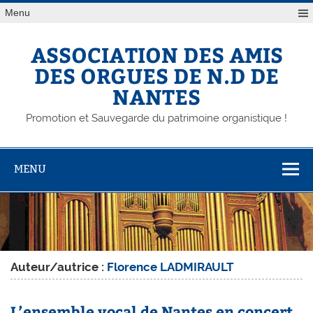
Skip
Menu
to
content
ASSOCIATION DES AMIS
DES ORGUES DE N.D DE
NANTES
Promotion et Sauvegarde du patrimoine organistique !
MENU
Auteur/autrice :
Florence LADMIRAULT
L’ensemble vocal de Nantes en concert